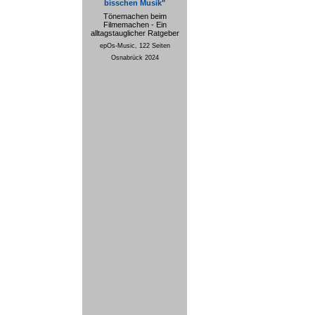
bisschen Musik"
Tönemachen beim
Filmemachen - Ein
alltagstauglicher Ratgeber
epOs-Music, 122 Seiten
Osnabrück 2024