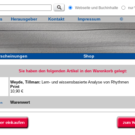
Webseite und Buchinhalte
nur
s
Herausgeber
Kontakt
Impressum
©
rscheinungen
Shop
Sie haben den folgenden Artikel in den Warenkorb gelegt:
Weyde, Tillman:
Lern- und wissensbasierte Analyse von Rhythmen
Print
10,90 €
Warenwert
en