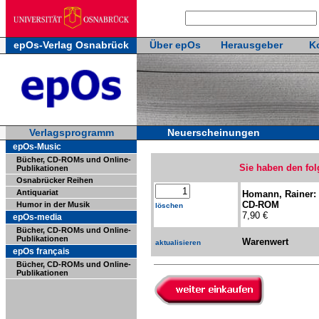
epOs-Verlag Osnabrück
Über epOs
Herausgeber
K
Verlagsprogramm
Neuerscheinungen
epOs-Music
Bücher, CD-ROMs und Online-
Sie haben den fol
Publikationen
Osnabrücker Reihen
Antiquariat
Homann, Rainer:
CD-ROM
Humor in der Musik
löschen
7,90 €
epOs-media
Bücher, CD-ROMs und Online-
Publikationen
Warenwert
aktualisieren
epOs français
Bücher, CD-ROMs und Online-
Publikationen