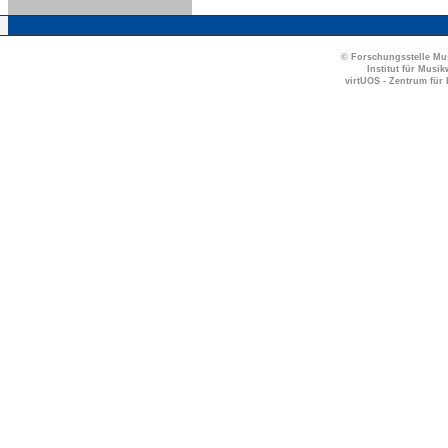
© Forschungsstelle Mus
Institut für Musi
virtUOS - Zentrum für